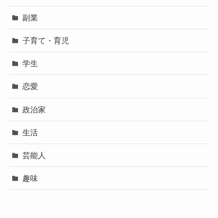
副業
子育て・育児
学生
恋愛
政治家
生活
芸能人
趣味