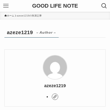
GOOD LIFE NOTE
ホーム
azeze1219の執筆記事
azeze1219
– Author –
azeze1219